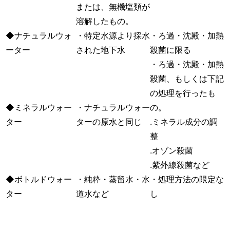
または、無機塩類が
溶解したもの。
◆ナチュラルウォ
・特定水源より採水
・ろ過・沈殿・加熱
ーター
された地下水
殺菌に限る
・ろ過・沈殿・加熱
殺菌、もしくは下記
の処理を行ったも
◆ミネラルウォー
・ナチュラルウォー
の。
ター
ターの原水と同じ
.ミネラル成分の調
整
.オゾン殺菌
.紫外線殺菌など
◆ボトルドウォー
・純粋・蒸留水・水
・処理方法の限定な
ター
道水など
し