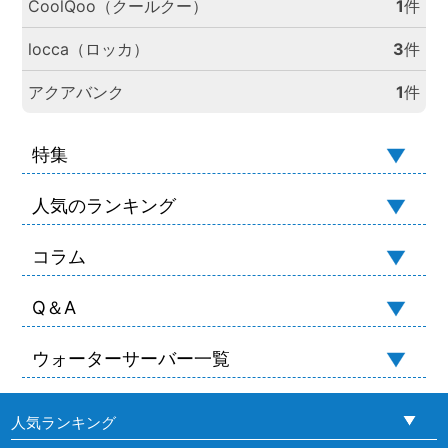
CoolQoo（クールクー）
1
件
locca（ロッカ）
3
件
アクアバンク
1
件
特集
人気のランキング
コラム
Q＆A
ウォーターサーバー一覧
人気ランキング