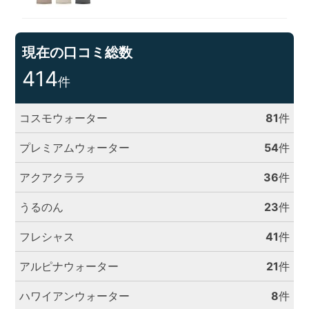
現在の口コミ総数
414
件
コスモウォーター
81
件
プレミアムウォーター
54
件
アクアクララ
36
件
うるのん
23
件
フレシャス
41
件
アルピナウォーター
21
件
ハワイアンウォーター
8
件