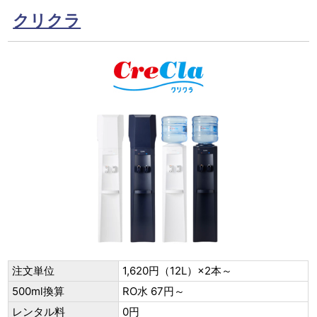
クリクラ
注文単位
1,620円（12L）×2本～
500ml換算
RO水 67円～
レンタル料
0円