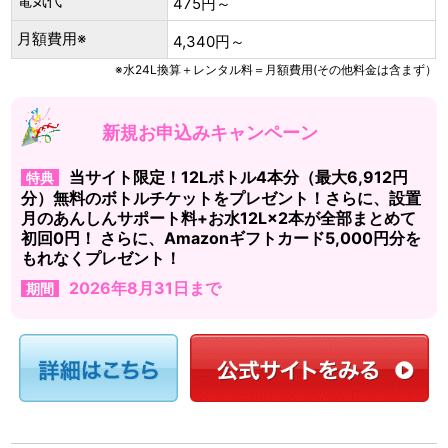
電気代
475円～
月額費用※
4,340円～
※水24L換算＋レンタル料＝月額費用(その他料金は含まず）
新規お申込みキャンペーン
当サイト限定！12Lボトル4本分（最大6,912円
特典
分）無料のボトルチケットをプレゼント！さらに、設置
月のあんしんサポート料+お水12L×2本が全部まとめて
初回0円！ さらに、Amazonギフトカード5,000円分を
もれなくプレゼント！
2026年8月31日まで
期間