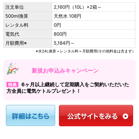
注文単位
2,160円（10L）×2箱～
500ml換算
天然水 108円
レンタル料
0円
電気代
800円
月額費用※
5,184円～
※水24L換算＋レンタル料＝月額費用(その他料金は含まず）
新規お申込みキャンペーン
6ヶ月以上継続して定期購入をご契約いただいた
特典
方全員に電気ケトルプレゼント！