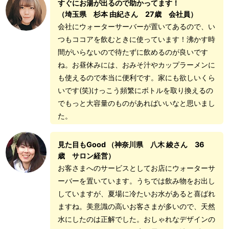
すぐにお湯が出るので助かってます！
（埼玉県 杉本 由紀さん 27歳 会社員）
会社にウォーターサーバーが置いてあるので、い
つもココアを飲むときに使っています！沸かす時
間がいらないので待たずに飲めるのが良いです
ね。お昼休みには、おみそ汁やカップラーメンに
も使えるので本当に便利です。家にも欲しいくら
いです(笑)けっこう頻繁にボトルを取り換えるの
でもっと大容量のものがあればいいなと思いまし
た。
見た目もGood
（神奈川県 八木 綾さん 36
歳 サロン経営）
お客さまへのサービスとしてお店にウォーターサ
ーバーを置いています。うちでは飲み物をお出し
していますが、夏場に冷たいお水があると喜ばれ
ますね。美意識の高いお客さまが多いので、天然
水にしたのは正解でした。おしゃれなデザインの