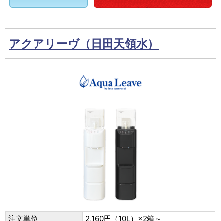
アクアリーヴ（日田天領水）
注文単位
2,160円（10L）×2箱～