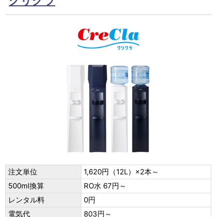
クリクラ
注文単位
1,620円（12L）×2本～
500ml換算
RO水 67円～
レンタル料
0円
電気代
803円～