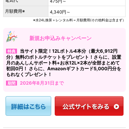
電気代
475円～
月額費用※
4,340円～
※水24L換算＋レンタル料＝月額費用(その他料金は含まず）
新規お申込みキャンペーン
当サイト限定！12Lボトル4本分（最大6,912円
特典
分）無料のボトルチケットをプレゼント！さらに、設置
月のあんしんサポート料+お水12L×2本が全部まとめて
初回0円！ さらに、Amazonギフトカード5,000円分を
もれなくプレゼント！
2026年8月31日まで
期間