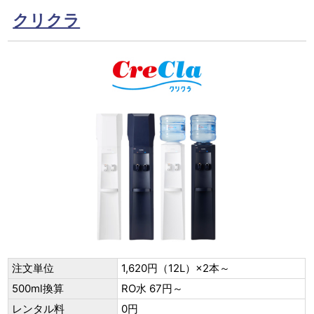
クリクラ
注文単位
1,620円（12L）×2本～
500ml換算
RO水 67円～
レンタル料
0円