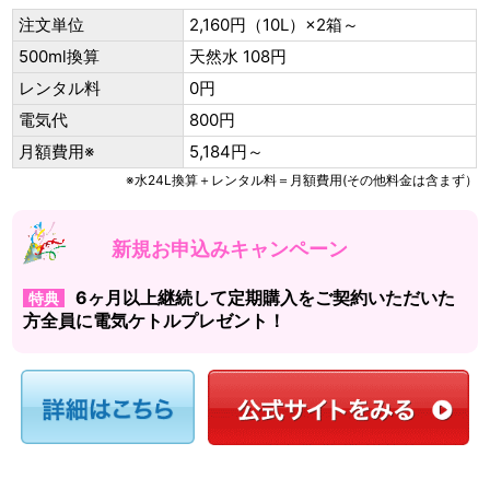
注文単位
2,160円（10L）×2箱～
500ml換算
天然水 108円
レンタル料
0円
電気代
800円
月額費用※
5,184円～
※水24L換算＋レンタル料＝月額費用(その他料金は含まず）
新規お申込みキャンペーン
6ヶ月以上継続して定期購入をご契約いただいた
特典
方全員に電気ケトルプレゼント！