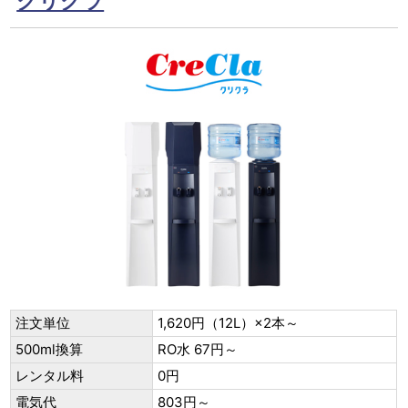
クリクラ
注文単位
1,620円（12L）×2本～
500ml換算
RO水 67円～
レンタル料
0円
電気代
803円～