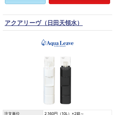
アクアリーヴ（日田天領水）
注文単位
2,160円（10L）×2箱～