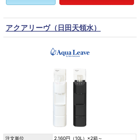
アクアリーヴ（日田天領水）
注文単位
2,160円（10L）×2箱～