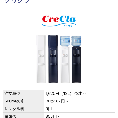
クリクラ
注文単位
1,620円（12L）×2本～
500ml換算
RO水 67円～
レンタル料
0円
電気代
803円～