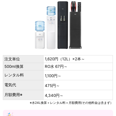
注文単位
1,620円（12L）×2本～
500ml換算
RO水 67円～
レンタル料
1,100円～
電気代
475円～
月額費用※
4,340円～
※水24L換算＋レンタル料＝月額費用(その他料金は含まず）