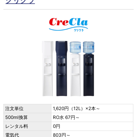
クリクラ
注文単位
1,620円（12L）×2本～
500ml換算
RO水 67円～
レンタル料
0円
電気代
803円～