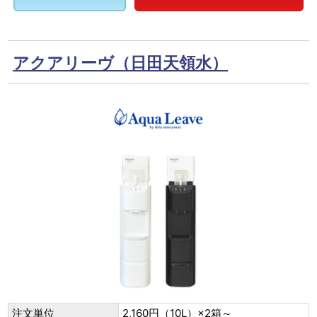
アクアリーヴ（日田天領水）
注文単位
2,160円（10L）×2箱～