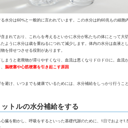
る水分は60%と一般的に言われています。この水分は約60兆もの細胞
が含まれており、これらを考えるといかに水分が私たちの体にとって大
れたように水分は歳を重ねるにつれて減少します。体内の水分は血液と
廃物を排せつさせる役割があります。
てしまうと老廃物が滞りやすくなり、血流は悪くなりドロドロに。血流
と、
脳梗塞や心筋梗塞を引き起こす原因
響を避け、いつまでも健康でいるためには、水分補給をしっかり行うこ
3リットルの水分補給をする
心臓を動かし、呼吸をするといった基礎代謝のために、1日でおよそ1.
す。