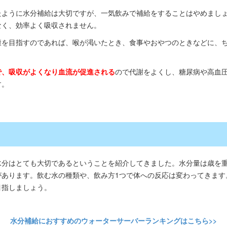
たように水分補給は大切ですが、一気飲みで補給をすることはやめまし
なく、効率よく吸収されません。
康を目指すのであれば、喉が渇いたとき、食事やおやつのときなどに、
で、吸収がよくなり血流が促進される
ので代謝をよくし、糖尿病や高血
す。
水分はとても大切であるということを紹介してきました。水分量は歳を
があります。飲む水の種類や、飲み方1つで体への反応は変わってきます
目指しましょう。
水分補給におすすめのウォーターサーバーランキングはこちら>>