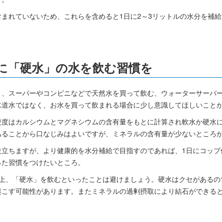
まれていないため、これらを含めると1日に2～3リットルの水分を補
に「硬水」の水を飲む習慣を
く、スーパーやコンビニなどで天然水を買って飲む、ウォーターサーバ
水道水ではなく、お水を買って飲まれる場合に少し意識してほしいこと
硬度はカルシウムとマグネシウムの含有量をもとに計算され軟水か硬水
あることから口なじみはよいですが、ミネラルの含有量が少ないところ
役立ちますが、より健康的を水分補給で目指すのであれば、1日にコップ
った習慣をつけたいところ。
以上、「硬水」を飲むといったことは避けましょう。硬水はクセがあるの
起こす可能性があります。またミネラルの過剰摂取により結石ができる