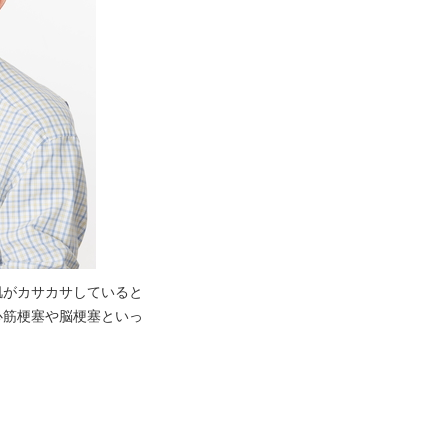
肌がカサカサしていると
心筋梗塞や脳梗塞といっ