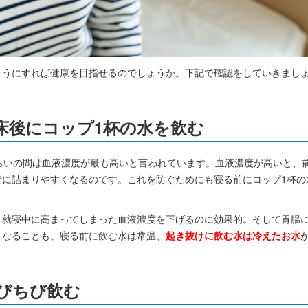
ようにすれば健康を目指せるのでしょうか。下記で確認をしていきまし
床後にコップ1杯の水を飲む
くらいの間は血液濃度が最も高いと言われています。血液濃度が高いと、
管に詰まりやすくなるのです。これを防ぐためにも寝る前にコップ1杯の
、就寝中に高まってしまった血液濃度を下げるのに効果的。そして胃腸
くなることも。寝る前に飲む水は常温、
起き抜けに飲む水は冷えたお水
びちび飲む