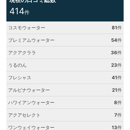
現在の口コミ総数
414
件
コスモウォーター
81
件
プレミアムウォーター
54
件
アクアクララ
36
件
うるのん
23
件
フレシャス
41
件
アルピナウォーター
21
件
ハワイアンウォーター
8
件
アクアセレクト
7
件
ワンウェイウォーター
13
件