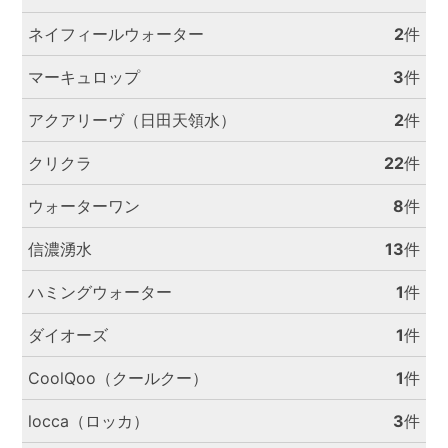
ネイフィールウォーター
2
件
マーキュロップ
3
件
アクアリーヴ（日田天領水）
2
件
クリクラ
22
件
ウォーターワン
8
件
信濃湧水
13
件
ハミングウォーター
1
件
ダイオーズ
1
件
CoolQoo（クールクー）
1
件
locca（ロッカ）
3
件