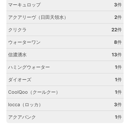
マーキュロップ
3
件
アクアリーヴ（日田天領水）
2
件
クリクラ
22
件
ウォーターワン
8
件
信濃湧水
13
件
ハミングウォーター
1
件
ダイオーズ
1
件
CoolQoo（クールクー）
1
件
locca（ロッカ）
3
件
アクアバンク
1
件