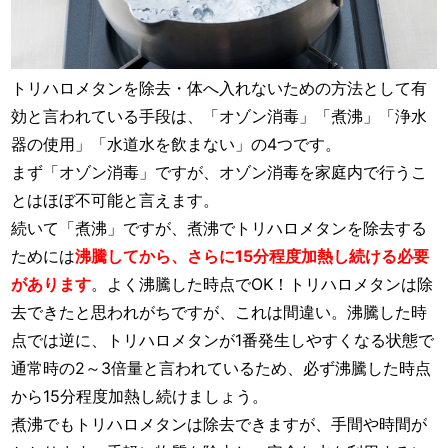
トリハロメタンを除去・体へ入れないための方法として有
効と言われている手段は、「オゾン消毒」「煮沸」「浄水
器の使用」「水道水を飲まない」の4つです。
まず「オゾン消毒」ですが、オゾン消毒を家庭内で行うこ
とはほぼ不可能と言えます。
続いて「煮沸」ですが、煮沸でトリハロメタンを除去する
ためには
沸騰してから、さらに15分程度加熱し続ける必要
があります
。よく沸騰した時点でOK！トリハロメタンは除
去できたと思われがちですが、これは間違い。沸騰した時
点では逆に、トリハロメタンが1番発生しやすくなる状態で
通常時の2～3倍量と言われているため、必ず沸騰した時点
から15分程度加熱し続けましょう。
煮沸でもトリハロメタンは除去できますが、手間や時間が