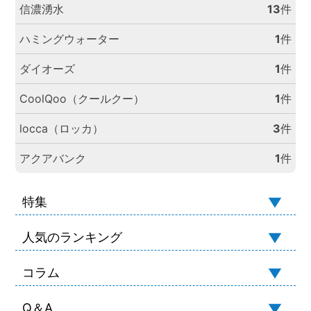
信濃湧水
13
件
ハミングウォーター
1
件
ダイオーズ
1
件
CoolQoo（クールクー）
1
件
locca（ロッカ）
3
件
アクアバンク
1
件
特集
人気のランキング
コラム
Q＆A