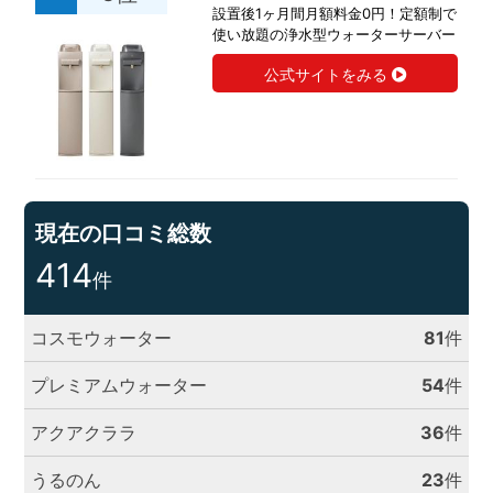
設置後1ヶ月間月額料金0円！定額制で
使い放題の浄水型ウォーターサーバー
公式サイトをみる
現在の口コミ総数
414
件
コスモウォーター
81
件
プレミアムウォーター
54
件
アクアクララ
36
件
うるのん
23
件